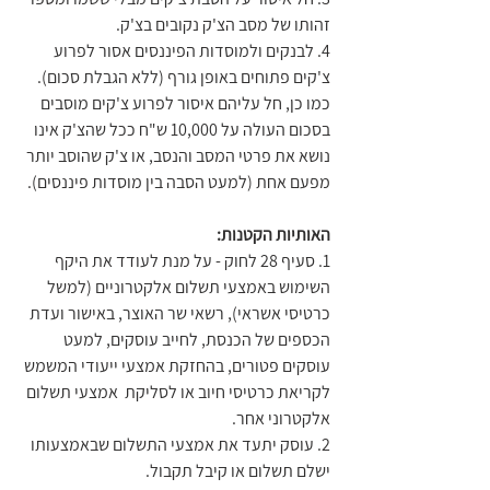
זהותו של מסב הצ'ק נקובים בצ'ק.
4. לבנקים ולמוסדות הפיננסים אסור לפרוע 
צ'קים פתוחים באופן גורף (ללא הגבלת סכום). 
כמו כן, חל עליהם איסור לפרוע צ'קים מוסבים 
בסכום העולה על 10,000 ש"ח ככל שהצ'ק אינו 
נושא את פרטי המסב והנסב, או צ'ק שהוסב יותר 
מפעם אחת (למעט הסבה בין מוסדות פיננסים).
האותיות הקטנות:
1. סעיף 28 לחוק - על מנת לעודד את היקף 
השימוש באמצעי תשלום אלקטרוניים (למשל 
כרטיסי אשראי), רשאי שר האוצר, באישור ועדת 
הכספים של הכנסת, לחייב עוסקים, למעט 
עוסקים פטורים, בהחזקת אמצעי ייעודי המשמש 
לקריאת כרטיסי חיוב או לסליקת  אמצעי תשלום 
אלקטרוני אחר.
2. עוסק יתעד את אמצעי התשלום שבאמצעותו 
ישלם תשלום או קיבל תקבול.