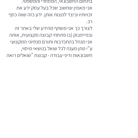
בתחום החשבונאי, המסחרי והמשפטי.
אני מאמין שחשוב שכל בעל עסק ידע את
זכויותיו וכיצד למצות אותן. ידע כזה שווה כסף
רב.
לצורך כך אני משתף מהידע שלי באתר זה
ובפייסבוק (בו פתחתי קבוצה מקצועית, אותה
אני מנהל בהתנדבות ותורם מנסיוני המקצועי
ע"י מתן מענה לכל שואל בנושאי מיסוי,
חשבונאות ודיני עבודה - קבוצת "שואלים רואה
חשבון").
אני רואה עצמי כ"מתורגמן" בין האדם מן
השורה, שאינו בקיא במונחים המקצועיים, ובין
שפת החוקים וכללי המיסוי השונים.
נכון, לראיית חשבון יש תדמית יבשושית
ומשעממת, אך דוקא בין החוקים והכללים, איש
המקצוע המנוסה יכול להשתמש בידע
שברשותו באופן יצירתי על מנת למצוא את
ההטבות
והפתרון האופטימליים עבור כל מקרה ומקרה.
אני גר בקיבוץ כפר גליקסון עם משפחתי
האהובה ומשחק כדורגל להנאתי.