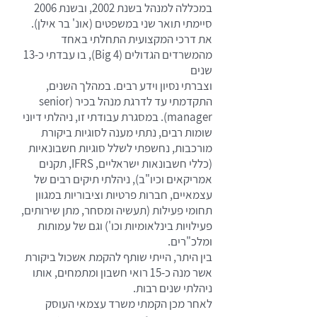
במכללה למנהל בשנת 2002, ובשנת 2006
סיימתי תואר שני במשפטים (אונ' בר אילן).
את דרכי המקצועית התחלתי באחד
מהמשרדים הגדולים (Big 4), בו עבדתי כ-13
שנים
וצברתי נסיון וידע רבים. במהלך השנים,
התקדמתי עד לדרגת מנהל בכיר (senior
manager). במסגרת עבודתי זו, ניהלתי דיוני
שומות רבים, נתתי מענה לסוגיות ביקורת
מורכבות, נחשפתי לשלל סוגיות חשבונאיות
(כללי חשבונאות ישראליים, IFRS, תקנים
אמריקאים וכיו"ב), ניהלתי תיקים רבים של
עצמאיים, חברות פרטיות וציבוריות במגוון
תחומי פעילות (תעשיה ומסחר, מתן שירותים,
פעילויות בינלאומיות וכו') וגם של עמותות
ומלכ"רים.
בין היתר, הייתי שותף להקמת אשכול ביקורת
אשר מנה כ-15 רואי חשבון ומתמחים, אותו
ניהלתי שנים רבות.
לאחר מכן הקמתי משרד עצמאי העוסק