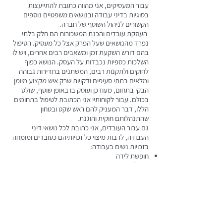
עבור המעסיקים, אני מהווה כתובת להתייעצות
בסוגיות בדיני עבודה ובנושאים משפטיים נוספים
הקשורים לניהול השוטף של חברה.
העסקת עובדים והכנת המשכורות הם חלק בלתי
נפרד מהנושאים שעל הפרק אצל כל מעסיק. הטיפול
בהם דורש השקעת זמן ומשאבים רבים אחרים, ויש לו
השלכות כספיות נכבדות על העסק. הנושא כפוף
לחוקים ולתקנות רבים, המשתנים בתדירות גבוהה
ומלאים בתתי סעיפים ודקויות שרק איש מקצוע מיומן
הבקי בתחום, מעודכן ועוסק בו באופן שוטף, שולט
בכולם. עבור לקוחותיי אני הכתובת לטיפול בתחומים
הללו, דבר המעניק להם ראש שקט ובטחון
שהתנהלותם חוקית והוגנת.
גם עבור העובדים, אני כתובת לכל נושאי דיני
העבודה, לרבות מיצוי כל זכויותיהם כעובדים ומומחה
בזכויות נשים בעבודה:
חופשת לידה
טיפולי פוריות
זכויות אמהות
חוק עבודת נשים
וכיוב'.