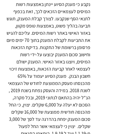
נקבע כי מענק הסיוע יינתן באמצעות רשות 
המיסים לעצמאיים הזכאים לכך, זאת בכפוף 
לתנאי הסף שנקבעו. לצורך קבלת המענק, תוגש 
תביעה בהליך פשוט, באמצעות טופס מקוון, 
באזור האישי באתר רשות המיסים. עליכם להגיש 
את התביעות לקבלת המענק בתוך 70 ימים מיום 
פרסומן ברשומת של התקנות. בדיקת הזכאות 
וחישוב סכום המענק יבוצעו על-ידי רשות 
המיסים, ויוצגו באזור האישי. המענק ישולם 
לעצמאי לאחר קביעת הזכאות, באמצעות זיכוי 
חשבון הבנק.  מענק הסיוע יעמוד על 65% 
מהכנסתו מעסק הממוצעת לחודש של העצמאי 
לשנת 2018. במידה והעסק נפתח בשנת 2019 , 
הנ"ל יהיה בהתאם לנתוני 2019, ובכל מקרה, 
הסכום לא יעלה על 6,000 שקלים. יצוין, כי החל 
מהכנסה חודשית ממוצעת של 16,000 שקלים 
סכום המענק יפחת בהדרגה עד לסך של 3,000 
שקלים.  יצוין כי לעצמאי אשר החל לפעול 
מ-1.1.19 ועד ל 1.9.19, הותאמו התנאים 