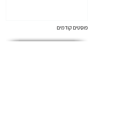
פוסטים קודמים
מענקי חרבות ברזל לכלל העסקים ושינויים בתנאי
אבטלה עקב חל"ת.
מענק סיוע בשל פגיעה ממושכת בקורונה
סיכום התנאים למענק פעימה שנייה לעצמאיים
מענק פעימה ראשונה לעצמאיים