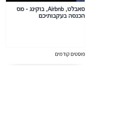
סאבלט, Airbnb, בוקינג - מס
מיס
הכנסה בעקבותיכם
פוסטים קודמים
מענקי חרבות ברזל לכלל העסקים ושינויים בתנאי
אבטלה עקב חל"ת.
מענק סיוע בשל פגיעה ממושכת בקורונה